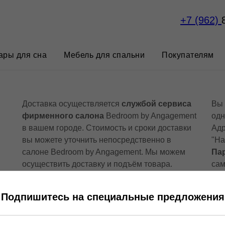
+7 (962)
ары для сна
Мебель для спальни
Покупателям
Доставка осуществляется
службой сервиса
Вы
фирменного салона
Bedroom by Angagement
одн
в вашем городе. Стоимость и сроки доставки
Адр
вы можете уточнить непосредственно в
"На
салоне Bedroom by Angagement. Мы можем
Пар
осуществить доставку и подъём товара.
сам
нео
не 
Подпишитесь на специальные предложения
Пос
год
сос