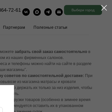
864-72-61
Выбери город
Партнерам
Полезные статьи
 можете
забрать свой заказ самостоятельно
в
ом из наших фирменных салонов.
еса и телефоны можно найти на сайте в разделе
ши магазины".
у советов по самостоятельной доставке:
При
овывозе из магазина матрасы и кровати
бходимо держать их только за низ изделия, чтобы
повредить.
ле разгрузки товаров (особенно в зимнее время
а) рекомендуется оставить их в упакованном
тоянии в течение суток.